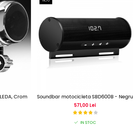
NOU
0LEDA, Crom
Soundbar motocicleta SBD600B - Negru
571,00 Lei
IN STOC