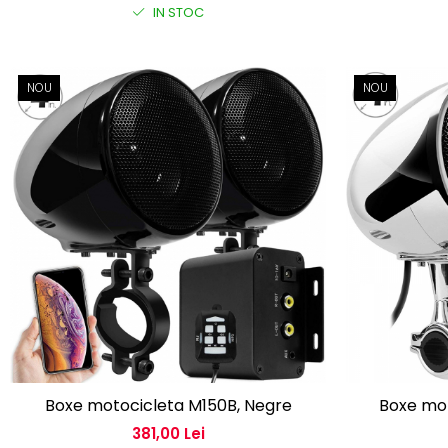
IN STOC
NOU
NOU
Boxe motocicleta M150B, Negre
Boxe mo
381,00 Lei