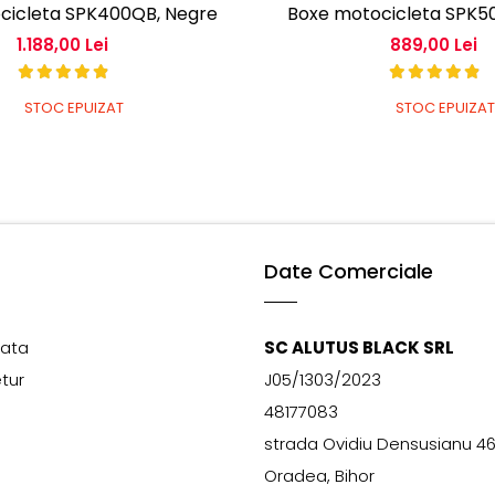
cicleta SPK400QB, Negre
Boxe motocicleta SPK5
1.188,00 Lei
889,00 Lei
STOC EPUIZAT
STOC EPUIZAT
Date Comerciale
lata
SC ALUTUS BLACK SRL
etur
J05/1303/2023
48177083
strada Ovidiu Densusianu 4
Oradea, Bihor