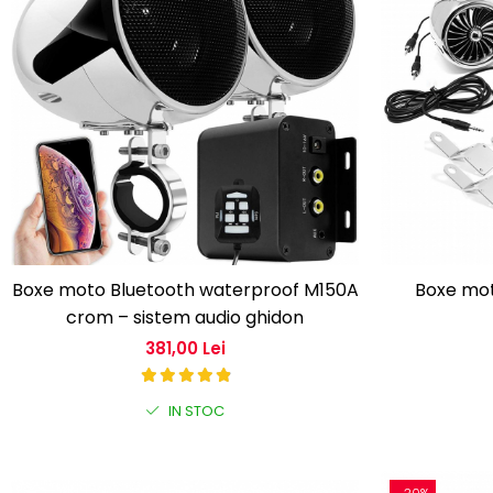
Boxe moto Bluetooth waterproof M150A
Boxe mot
crom – sistem audio ghidon
381,00 Lei
IN STOC