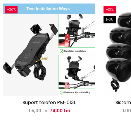
-36%
-10%
NOU
Suport telefon PM-013L
Sistem
115,00 Lei
74,00 Lei
1.0