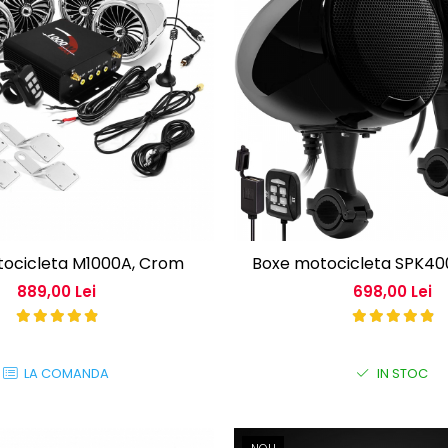
ocicleta M1000A, Crom
Boxe motocicleta SPK40
889,00 Lei
698,00 Lei
LA COMANDA
IN STOC