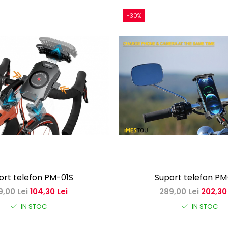
-30%
ort telefon PM-01S
Suport telefon PM
9,00 Lei
104,30 Lei
289,00 Lei
202,30
IN STOC
IN STOC