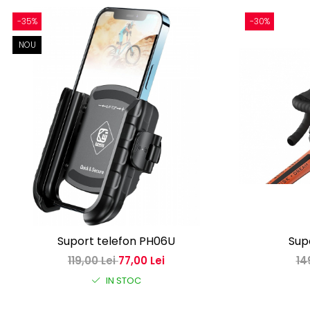
-35%
-30%
NOU
Suport telefon PH06U
Sup
119,00 Lei
77,00 Lei
14
IN STOC