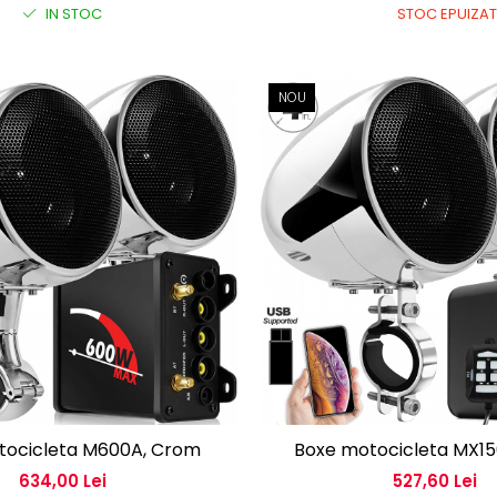
IN STOC
STOC EPUIZAT
NOU
tocicleta M600A, Crom
Boxe motocicleta MX1
634,00 Lei
527,60 Lei