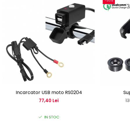
-30%
Incarcator USB moto RS0204
Su
77,40 Lei
13
IN STOC