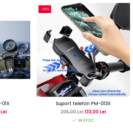
-35%
-01X
Suport telefon PM-013X
 Lei
205,00 Lei
133,00 Lei
IN STOC