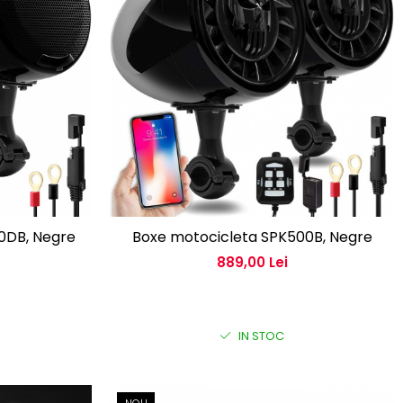
0DB, Negre
Boxe motocicleta SPK500B, Negre
889,00 Lei
IN STOC