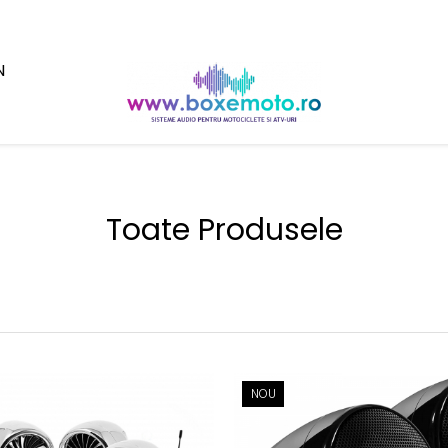
N
Toate Produsele
NOU