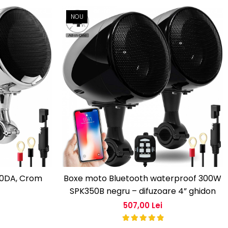
NOU
00DA, Crom
Boxe moto Bluetooth waterproof 300W
SPK350B negru – difuzoare 4” ghidon
507,00 Lei