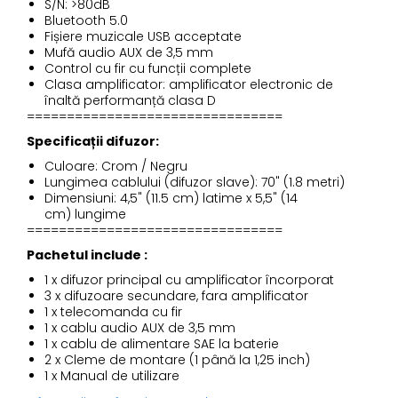
S/N: >80dB
Bluetooth 5.0
Fișiere muzicale USB acceptate
Mufă audio AUX de 3,5 mm
Control cu fir cu funcții complete
Clasa amplificator: amplificator electronic de
înaltă performanță clasa D
================================
Specificații difuzor:
Culoare: Crom / Negru
Lungimea cablului (difuzor slave): 70" (1.8 metri)
Dimensiuni: 4,5" (11.5 cm) latime x 5,5" (14
cm) lungime
================================
Pachetul include :
1 x difuzor principal cu amplificator încorporat
3 x difuzoare secundare, fara amplificator
1 x telecomanda cu fir
1 x cablu audio AUX de 3,5 mm
1 x cablu de alimentare SAE la baterie
2 x Cleme de montare (1 până la 1,25 inch)
1 x Manual de utilizare