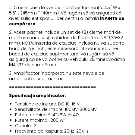
1. Dimensiune difuzor de înaltă performanță: 4,5" W x
5,5" L (115mm * 140mm). Vă rugăm să vă asigurați că
aveți suficient spațiu liber pentru a instala
ÎNAINTE de
cumpărare.
2. Acest pachet include un set de (2) cleme mari de
montare care susțin ghidon de 1" până la 1,25" (25-32
mm). NOTĂ: Inserția de cauciuc inclusă nu va suporta
bara de 7/8 inchi, este necesară introducerea unei
bucati de cauciuc suplimentare. Vă rugăm să vă
asigurați că se va potrivi cu vehiculul dumneavoastră
ÎNAINTE de cumpărare.
3. Amplificator încorporat, nu este nevoie de
amplificator suplimentar.
================================
Specificații amplificator:
Tensiune de intrare: DC 10-16 V
Sensibilitate de intrare: 100MV-3000MV
Putere nominală: 4*25W @ 4Ω
Putere maximă: 1200 W
Canalul: 2
Frecvența de răspuns: 20Hz-20KHz