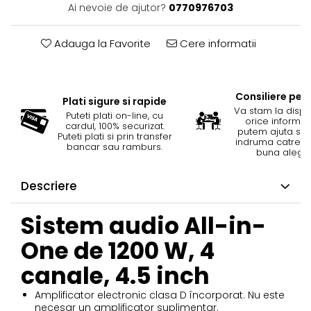
Ai nevoie de ajutor?
0770976703
Adauga la Favorite
Cere informatii
Consiliere per
Plati sigure si rapide
Va stam la dispoz
Puteti plati on-line, cu
orice informat
cardul, 100% securizat.
putem ajuta si 
Puteti plati si prin transfer
indruma catre c
bancar sau ramburs.
buna aleger
Descriere
Sistem audio All-in-
One de 1200 W, 4
canale, 4.5 inch
Amplificator electronic clasa D încorporat. Nu este
necesar un amplificator suplimentar.