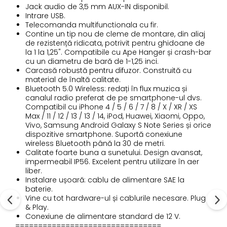
Jack audio de 3,5 mm AUX-IN disponibil.
Intrare USB.
Telecomanda multifunctionala cu fir.
Contine un tip nou de cleme de montare, din aliaj
de rezistență ridicata, potrivit pentru ghidoane de
la 1 la 1,25". Compatibile cu Ape Hanger și crash-bar
cu un diametru de bară de 1-1,25 inci.
Carcasă robustă pentru difuzor. Construită cu
material de înaltă calitate.
Bluetooth 5.0 Wireless: redați în flux muzica și
canalul radio preferat de pe smartphone-ul dvs.
Compatibil cu iPhone 4 / 5 / 6 / 7 / 8 / X / XR / XS
Max / 11 / 12 / 13 / 13 / 14, iPod, Huawei, Xiaomi, Oppo,
Vivo, Samsung Android Galaxy S Note Series și orice
dispozitive smartphone. Suportă conexiune
wireless Bluetooth până la 30 de metri.
Calitate foarte buna a sunetului. Design avansat,
impermeabil IP56. Excelent pentru utilizare în aer
liber.
Instalare ușoară: cablu de alimentare SAE la
baterie.
Vine cu tot hardware-ul și cablurile necesare. Plug
& Play.
Conexiune de alimentare standard de 12 V.
================================