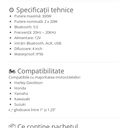
⚙️ Specificații tehnice
Putere maximă: 300W
Putere nominală: 2 x 20W
Bluetooth: 5.0
Frecvență: 20Hz – 20KHz
Alimentare: 12V
Intrări: Bluetooth, AUX, USB
Difuzoare: 4 inch
Waterproof: IP56
🏍️ Compatibilitate
Compatibile cu majoritatea motocicletelor:
Harley-Davidson
Honda
Yamaha
Kawasaki
Suzuki
👉 ghidoane între 1” și 1.25”
📦 Ce conține pachetul