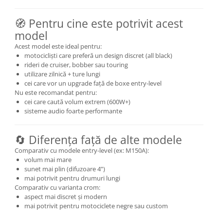
🧭 Pentru cine este potrivit acest
model
Acest model este ideal pentru:
motocicliști care preferă un design discret (all black)
rideri de cruiser, bobber sau touring
utilizare zilnică + ture lungi
cei care vor un upgrade față de boxe entry-level
Nu este recomandat pentru:
cei care caută volum extrem (600W+)
sisteme audio foarte performante
🔄 Diferența față de alte modele
Comparativ cu modele entry-level (ex: M150A):
volum mai mare
sunet mai plin (difuzoare 4”)
mai potrivit pentru drumuri lungi
Comparativ cu varianta crom:
aspect mai discret și modern
mai potrivit pentru motociclete negre sau custom