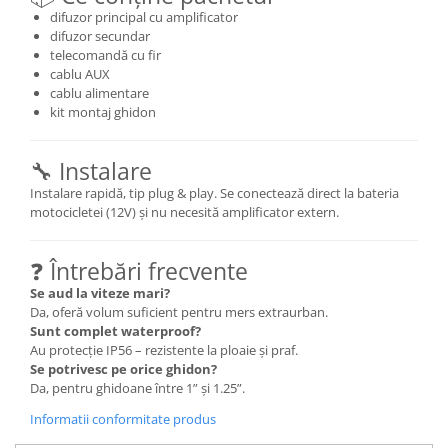
difuzor principal cu amplificator
difuzor secundar
telecomandă cu fir
cablu AUX
cablu alimentare
kit montaj ghidon
🔧 Instalare
Instalare rapidă, tip plug & play. Se conectează direct la bateria
motocicletei (12V) și nu necesită amplificator extern.
❓ Întrebări frecvente
Se aud la viteze mari?
Da, oferă volum suficient pentru mers extraurban.
Sunt complet waterproof?
Au protecție IP56 – rezistente la ploaie și praf.
Se potrivesc pe orice ghidon?
Da, pentru ghidoane între 1” și 1.25”.
Informatii conformitate produs