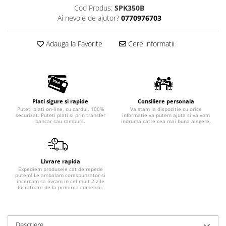
Cod Produs:
SPK350B
Ai nevoie de ajutor?
0770976703
Adauga la Favorite
Cere informatii
Plati sigure si rapide
Consiliere personala
Puteti plati on-line, cu cardul, 100%
Va stam la dispozitie cu orice
securizat. Puteti plati si prin transfer
informatie va putem ajuta si va vom
bancar sau ramburs.
indruma catre cea mai buna alegere.
Livrare rapida
Expediem produsele cat de repede
putem! Le ambalam corespunzator si
incercam sa livram in cel mult 2 zile
lucratoare de la primirea comenzii.
Descriere