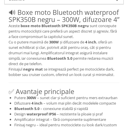
🔊 Boxe moto Bluetooth waterproof
SPK350B negru – 300W, difuzoare 4”
Aceste
boxe moto Bluetooth SPK350B negru
sunt concepute
pentru motocicliștii care preferă un aspect discret și agresiv, fără
a face compromisuri la capitolul sunet.
Cu o putere maximă de
300W
și difuzoare de
4 inch
, oferă un
sunet echilibrat și clar, potrivit atât pentru oraș, cât și pentru
drumuri mai lungi. Amplificatorul integrat asigură instalare
simplă, iar conexiunea
Bluetooth 5.0
permite redarea muzicii
direct de pe telefon.
Finisajul
negru mat
se integrează perfect pe motociclete dark,
bobber sau cruiser custom, oferind un look curat și minimalist.
✅ Avantaje principale
Putere
300W
– sunet clar și suficient pentru mers extraurban
Difuzoare
4 inch
– volum mai plin decât modelele compacte
Bluetooth 5.0
– conexiune stabilă și rapidă
Design
waterproof IP56
– rezistente la ploaie și praf
Amplificator integrat – fără componente suplimentare
Finisaj negru – ideal pentru motociclete cu look dark/custom