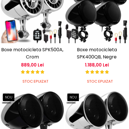
Boxe motocicleta SPK500A,
Boxe motocicleta
Crom
SPK400QB, Negre
889,00 Lei
1.188,00 Lei
STOC EPUIZAT
STOC EPUIZAT
NOU
NOU