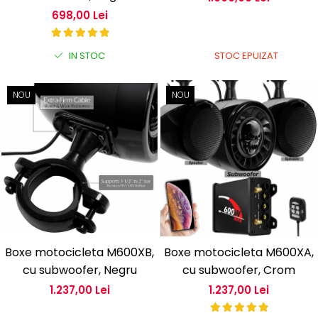
698,00 Lei
IN STOC
STOC EPUIZAT
NOU
NOU
Boxe motocicleta M600XB,
Boxe motocicleta M600XA,
cu subwoofer, Negru
cu subwoofer, Crom
1.237,00 Lei
1.237,00 Lei