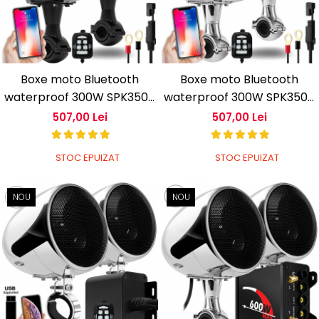
Boxe moto Bluetooth
Boxe moto Bluetooth
waterproof 300W SPK350B
waterproof 300W SPK350A
negru – difuzoare 4” ghidon
crom – sistem audio ghidon
507,00 Lei
507,00 Lei
STOC EPUIZAT
STOC EPUIZAT
NOU
NOU