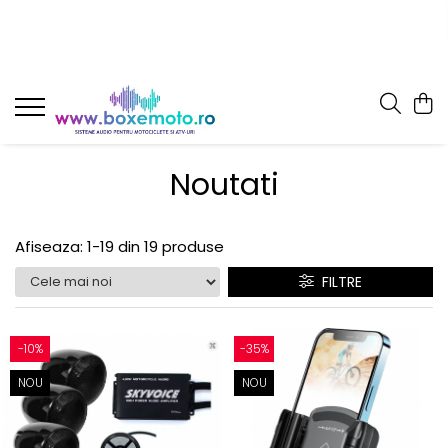
Noutati
Afiseaza:
1-
19
din
19
produse
FILTRE
-10%
-35%
NOU
NOU