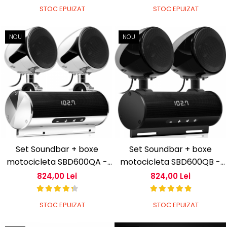
STOC EPUIZAT
STOC EPUIZAT
NOU
NOU
Set Soundbar + boxe
Set Soundbar + boxe
motocicleta SBD600QA -
motocicleta SBD600QB -
Crom
Negru
824,00 Lei
824,00 Lei
STOC EPUIZAT
STOC EPUIZAT