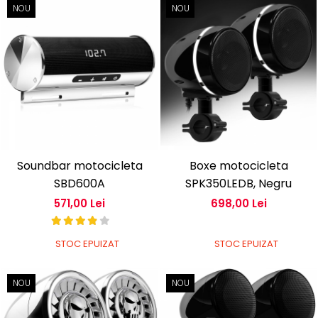
NOU
NOU
Soundbar motocicleta
Boxe motocicleta
SBD600A
SPK350LEDB, Negru
571,00 Lei
698,00 Lei
STOC EPUIZAT
STOC EPUIZAT
NOU
NOU