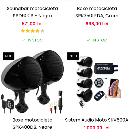
Soundbar motocicleta
Boxe motocicleta
SBD600B - Negru
SPK350LEDA, Crom
571,00 Lei
698,00 Lei
IN STOC
IN STOC
NOU
NOU
Boxe motocicleta
Sistem Audio Moto SKV600A
SPK400DB, Negre
1.000,00 Lei